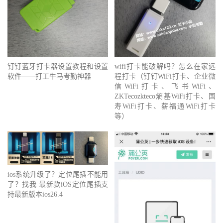
钉钉蓝牙打卡器设置教程和设置
wifi打卡能破解吗？怎么在家远
软件——打工牛马考勤神器
程打卡（钉钉WiFi打卡、企业微
信WiFi打卡、飞书WiFi、
ZKTecozkteco熵基WiFi打卡、国
寿WiFi打卡、薪福通WiFi打卡
等）
ios系统升级了？定位尾插不能用
了？找我 最新款iOS定位尾插支
持最新版本ios26.4