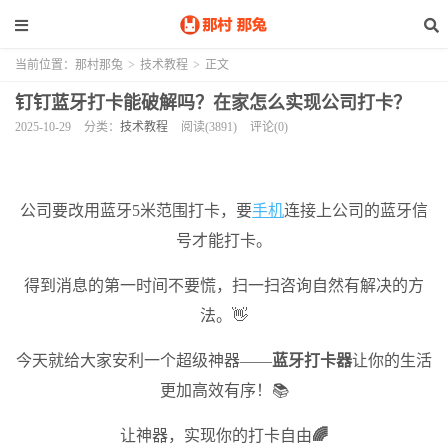
当前位置：
那村那兔
>
技术教程
>
正文
钉钉蓝牙打卡能破解吗？在家怎么实现公司打卡？
2025-10-29
分类：
技术教程
阅读(3891)
评论(0)
公司要改用蓝牙5米范围打卡，要
手机
连接上公司的蓝牙信
号才能打卡。
得到消息的第一时间不要慌，扫一扫咨询自然有解决的方
法。👋
今天就给大家安利一个超级神器——
蓝牙打卡器
让你的生活
更加高效有序！📚
让神器，实现你的打卡自由
🌈