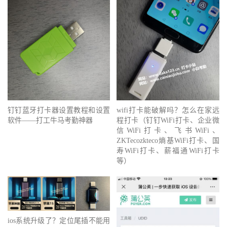
钉钉蓝牙打卡器设置教程和设置
wifi打卡能破解吗？怎么在家远
软件——打工牛马考勤神器
程打卡（钉钉WiFi打卡、企业微
信WiFi打卡、飞书WiFi、
ZKTecozkteco熵基WiFi打卡、国
寿WiFi打卡、薪福通WiFi打卡
等）
ios系统升级了？定位尾插不能用