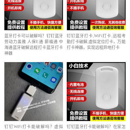
钉钉蓝牙打卡,WiFi打卡,远程考
蓝牙打卡可以破解吗？钉钉蓝牙
勤打卡破解,虚拟定位打卡，万能
劳动力盖雅 人保E通 薪福通 中
打卡神器，实现远程异地打卡
海通蓝牙破解远程打卡蓝牙打卡
神器
钉钉WiFi打卡能破解吗？虚拟
钉钉蓝牙打卡能破解吗？在家怎