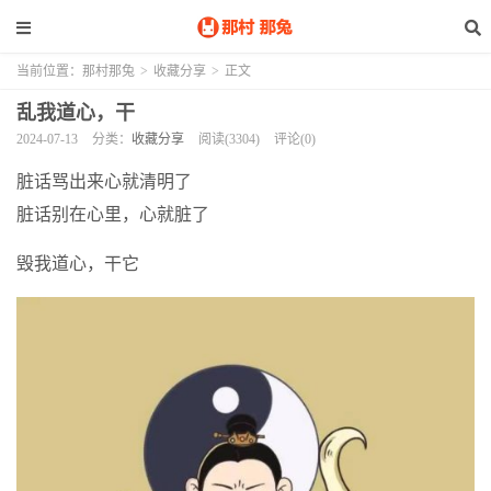
当前位置：
那村那兔
>
收藏分享
>
正文
乱我道心，干
2024-07-13
分类：
收藏分享
阅读(3304)
评论(0)
脏话骂出来心就清明了
脏话别在心里，心就脏了
毁我道心，干它