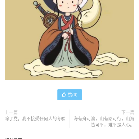
赞(
0
)
上一篇
下一篇
除了党，我不接受任何人的考验
海有舟可渡，山有路可行，山海
皆可平，难平是人心。