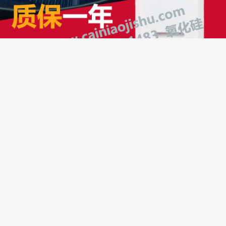
缘深多聚聚，缘浅随他去
远程打卡考勤神器——>
菜鸟考勤
© 2010-2026
那村那兔
分享有意思的技术和教程——
闽ICP备2023018575号-1