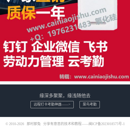
缘深多聚聚，缘浅随他去
远程打卡考勤神器——>
菜鸟考勤
© 2010-2026
那村那兔
分享有意思的技术和教程——
闽ICP备2023018575号-1