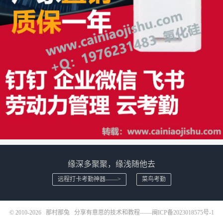
缘深多聚聚，缘浅随他去
远程打卡考勤神器——>
菜鸟考勤
© 2010-2026
那村那兔
分享有意思的技术和教程——
闽ICP备2023018575号-1